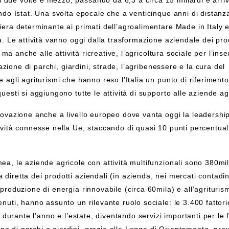
 due volte e mezzo, passando da 6,3 a circa 15 miliardi e arri
ondo Istat. Una svolta epocale che a venticinque anni di distanz
niera determinante ai primati dell’agroalimentare Made in Italy 
à. Le attività vanno oggi dalla trasformazione aziendale dei prod
, ma anche alle attività ricreative, l’agricoltura sociale per l’ins
emazione di parchi, giardini, strade, l’agribenessere e la cura del
 agli agriturismi che hanno reso l’Italia un punto di riferimento
uesti si aggiungono tutte le attività di supporto alle aziende ag
innovazione anche a livello europeo dove vanta oggi la leadersh
ività connesse nella Ue, staccando di quasi 10 punti percentuali
mea, le aziende agricole con attività multifunzionali sono 380mi
diretta dei prodotti aziendali (in azienda, nei mercati contadin
 produzione di energia rinnovabile (circa 60mila) e all’agrituris
enuti, hanno assunto un rilevante ruolo sociale: le 3.400 fattori
i durante l’anno e l’estate, diventando servizi importanti per le 