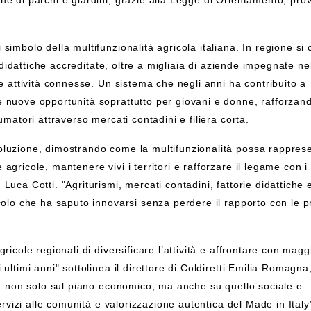
ne di parchi e giardini, grazie alla Legge di Orientamento, pr
simbolo della multifunzionalità agricola italiana. In regione si
e didattiche accreditate, oltre a migliaia di aziende impegnate ne
le attività connesse. Un sistema che negli anni ha contribuito a
 nuove opportunità soprattutto per giovani e donne, rafforzand
umatori attraverso mercati contadini e filiera corta.
oluzione, dimostrando come la multifunzionalità possa rappres
ricole, mantenere vivi i territori e rafforzare il legame con i c
uca Cotti. "Agriturismi, mercati contadini, fattorie didattiche e
colo che ha saputo innovarsi senza perdere il rapporto con le p
icole regionali di diversificare l’attività e affrontare con magg
ultimi anni" sottolinea il direttore di Coldiretti Emilia Romagn
ica non solo sul piano economico, ma anche su quello sociale e
ervizi alle comunità e valorizzazione autentica del Made in Italy