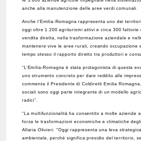
le 3.600 aziende agricole impegnate nella sistemazio
anche alla manutenzione delle aree verdi comunali.
Anche l’Emilia-Romagna rappresenta uno dei territori 
oggi oltre 1.200 agriturismi attivi e circa 300 fattori
vendita diretta, nella trasformazione aziendale e nel
mantenere vive le aree rurali, creando occupazione e
tempo stesso il rapporto diretto tra produttori e cons
“L’Emilia-Romagna è stata protagonista di questa ev
uno strumento concreto per dare reddito alle imprese ag
commenta il Presidente di Coldiretti Emilia Romagna, L
sociali sono oggi parte integrante di un modello agri
radici”.
“La multifunzionalità ha consentito a molte aziende agr
forza le trasformazioni economiche e climatiche degli 
Allaria Olivieri. "Oggi rappresenta una leva strateg
ambientale, perché significa presidio del territorio, s