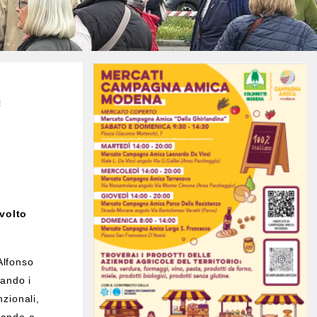
E
 volto
Alfonso
gando i
nzionali,