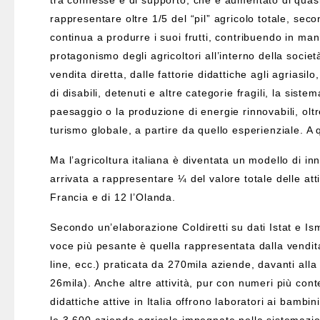
tra connesse e di supporto, che è aumentato di quasi
rappresentare oltre 1/5 del “pil” agricolo totale, sec
continua a produrre i suoi frutti, contribuendo in ma
protagonismo degli agricoltori all’interno della societ
vendita diretta, dalle fattorie didattiche agli agriasilo
di disabili, detenuti e altre categorie fragili, la sist
paesaggio o la produzione di energie rinnovabili, oltre
turismo globale, a partire da quello esperienziale. A q
Ma l’agricoltura italiana è diventata un modello di 
arrivata a rappresentare ¼ del valore totale delle att
Francia e di 12 l’Olanda.
Secondo un’elaborazione Coldiretti su dati Istat e Is
voce più pesante è quella rappresentata dalla vendita 
line, ecc.) praticata da 270mila aziende, davanti alla
26mila). Anche altre attività, pur con numeri più cont
didattiche attive in Italia offrono laboratori ai bambin