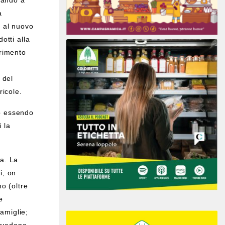
vando a
a
e al nuovo
otti alla
erimento
 del
ricole.
ip essendo
 la
la. La
i, on
mo (oltre
e
famiglie;