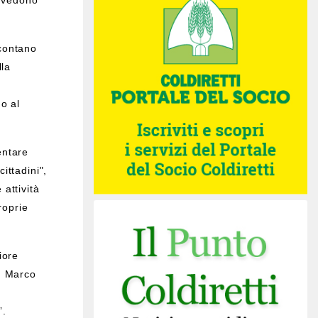
ovvedono
 contano
lla
o al
entare
ittadini",
 attività
roprie
iore
a, Marco
”.