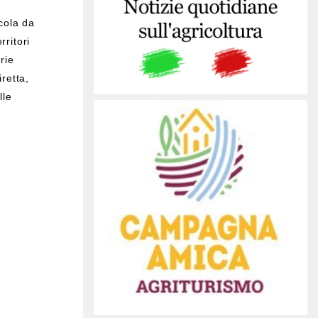
cola da
ritori
rie
retta,
lle